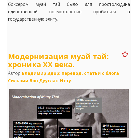
боксером муай тай было для простолюдина
единственной возможностью пробиться в
государственную элиту.
Модернизация муай тай:
хроника XX века.
Автор
Владимир Здор: перевод, статьи с блога
Сильвии Вон Дууглас-Итту.