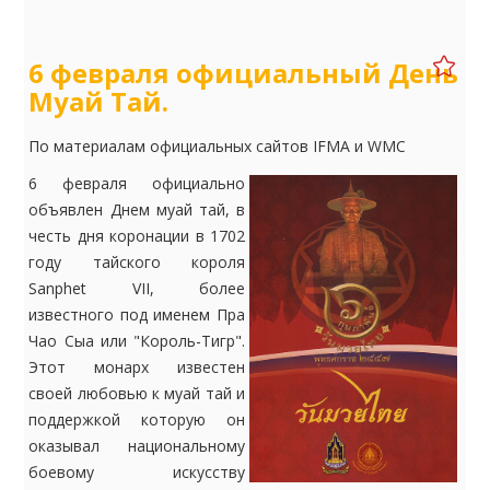
6 февраля официальный День
Муай Тай.
По материалам официальных сайтов IFMA и WMC
6 февраля официально
объявлен Днем муай тай, в
честь дня коронации в 1702
году тайского короля
Sanphet VII, более
известного под именем Пра
Чао Сыа или "Король-Тигр".
Этот монарх известен
своей любовью к муай тай и
поддержкой которую он
оказывал национальному
боевому искусству