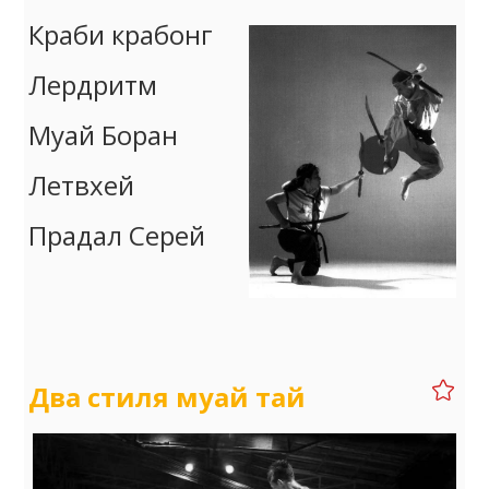
Краби крабонг
Лердритм
Муай Боран
Летвхей
Прадал Серей
Два стиля муай тай