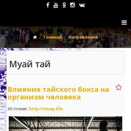
Главная
Направления
Муай тай
Влияние тайского бокса на
организм человека
Источник:
http://muay.life