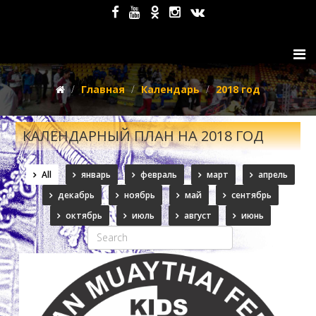
Главная
Календарь
2018 год
КАЛЕНДАРНЫЙ ПЛАН НА 2018 ГОД
All
январь
февраль
март
апрель
декабрь
ноябрь
май
сентябрь
октябрь
июль
август
июнь