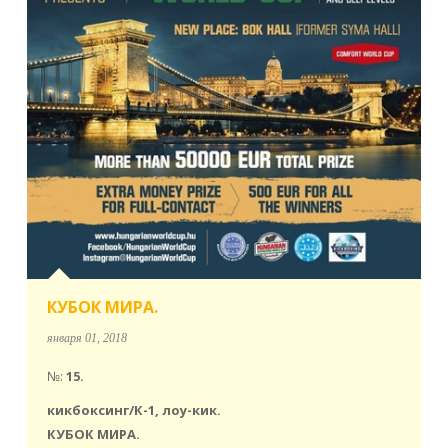
КУБОК МИРА.
января 01, 2018
№:
15.
кикбоксинг/К-1, лоу-кик.
КУБОК МИРА.