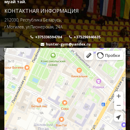
муай тай.
КОНТАКТНАЯ ИНФОРМАЦИЯ
212030, Республика Беларусь,
г.Могилев, ул.Пионерская, 24А
+375336594704
+375296946635
hunter-gym@yandex.ru