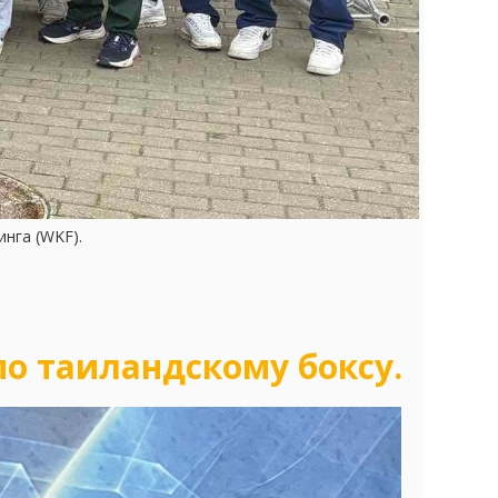
инга (WKF).
по таиландскому боксу.