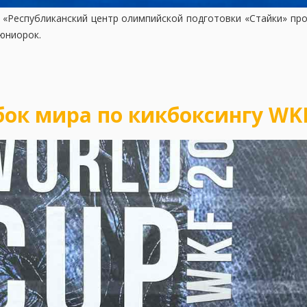
и «Республиканский центр олимпийской подготовки «Стайки» пр
юниорок.
убок мира по кикбоксингу WK