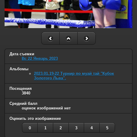
Дата съемки
Вс 22 Январь 2023
Альбомы
2023.01.19-22 Турнир по муай тай "Кубок
Золотого Льва".
Посещения
3840
Средний балл
оценок изображений нет
Оценить это изображение
0
1
2
3
4
5